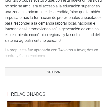
Montalvo Cubas sostuvo que, con esta nueva universidad
no solo se ampliará el acceso a la educación superior en
una zona históricamente desatendida, “sino que también
impulsaremos la formación de profesionales capacitados
para responder a la demanda laboral local, nacional e
internacional, promoviendo así la generación de empleo,
el crecimiento económico regional y la sostenibilidad del
sistema agroalimentario peruano”.
La propuesta fue aprobada con 74 votos a favor, dos en
contra y 9 abstenciones.
Cabe recordar que el dictamen fue aprobado, en primera
votación, en la sesión del Pleno celebrada el pasado 7 de
VER MÁS
mayo, con 7 votos a favor, 12 en contra y 10
abstenciones.
OFICINA DE COMUNICACIONES E IMAGEN
RELACIONADOS
INSTITUCIONAL