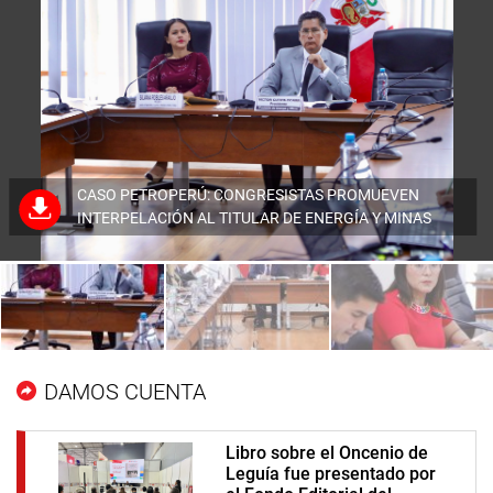
CASO PETROPERÚ: CONGRESISTAS PROMUEVEN
MESA DE TRABAJO IMPULSA MEJORA SALARIAL EN
INTERPELACIÓN AL TITULAR DE ENERGÍA Y MINAS
EMPRESAS ELÉCTRICAS DE FONAFE
DAMOS CUENTA
Libro sobre el Oncenio de
Leguía fue presentado por