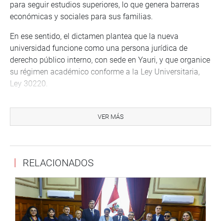
para seguir estudios superiores, lo que genera barreras
económicas y sociales para sus familias.
En ese sentido, el dictamen plantea que la nueva
universidad funcione como una persona jurídica de
derecho público interno, con sede en Yauri, y que organice
su régimen académico conforme a la Ley Universitaria,
Ley 30220.
Por su parte, el congresista Luis Aragón, uno de los
autores de la iniciativa, defendió la viabilidad de la
VER MÁS
propuesta y destacó la importancia económica de
Espinar dentro del corredor minero.
OFERTA ACADÉMICA
RELACIONADOS
La fórmula legal establece que la UNITE contará con
facultades vinculadas a la demanda laboral local,
regional, nacional e internacional. Entre ellas figuran las
áreas de Ingeniería Minera, Geológica y Metalúrgica;