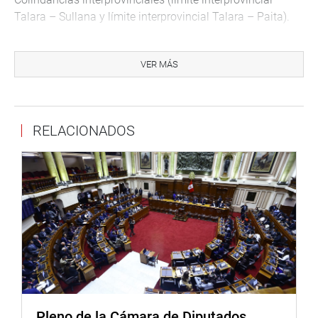
Talara – Sullana y límite interprovincial Talara – Paita).
Colindancias interdistritales:
VER MÁS
b.1 Límite interdistrital Los Órganos — Máncora.
b.2 Límite interdistrital EI Alto — Los Órganos.
b.3 Límite interdistrital EI Alto — Lobitos.
b.4 Límite interdistrital El Alto — Pariñas.
RELACIONADOS
b.5 Límite interdistrital Lobitos — Pariñas.
El dispositivo legal establece dichas delimitaciones según
las memorias descriptivas que se detallan en el mismo
documento.
OFICINA DE COMUNICACIONES E IMAGEN
INSTITUCIONAL
Pleno de la Cámara de Diputados