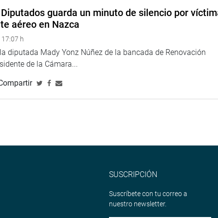
Diputados guarda un minuto de silencio por vícti
nte aéreo en Nazca
 17:07 h
e la diputada Mady Yonz Núñez de la bancada de Renovación
esidente de la Cámara...
Compartir
SUSCRIPCIÓN
Suscríbete con tu correo a
nuestro newsletter.