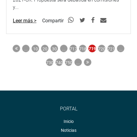
y...
Leer más >
Compartir
719
...
10
20
30
...
717
718
720
721
...
730
740
750
...
PORTAL
Inicio
Noticias