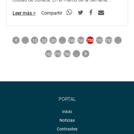
Leer más >
Compartir
750
...
10
20
30
...
748
749
751
752
...
760
770
780
...
PORTAL
Inicio
Noticias
Contrastes