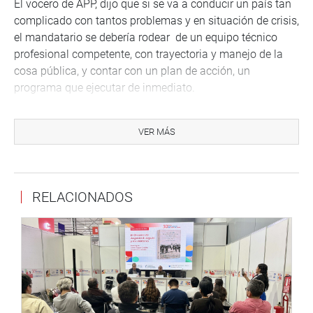
El vocero de APP, dijo que si se va a conducir un país tan
complicado con tantos problemas y en situación de crisis,
el mandatario se debería rodear de un equipo técnico
profesional competente, con trayectoria y manejo de la
cosa pública, y contar con un plan de acción, un
programa que ejecutar de inmediato.
“Hay problemas con la escasez de vacunas. En Madre de
Dios no llegan los recursos para las obras y proyectos de
VER MÁS
inversión, porque no se han nombrado viceministros o
son retirados. Todo ello afecta la economía al interior del
país”.
RELACIONADOS
Reclamó para el país una ruta clara, para saber a dónde
vamos y que instrumentos de gestión pública van a
utilizar –desde el gobierno- y a que aspectos destinaran
el presupuesto público, que aspectos se van a encarar de
manera urgente en los próximos cien días o seis meses.
Informó que esos temas serán debatidos, así como los