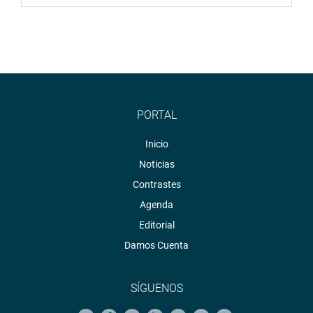
la población, y que cuando uno sale a provincia escucha
claramente, de que no hay empleo, no hay inversión y la
recesión economía se siente con mayor énfasis”.
LIMA, 19 DE AGOSTO DE 2021
PORTAL
DESPACHO CONGRESAL
Inicio
Noticias
Contrastes
Agenda
Editorial
Damos Cuenta
SÍGUENOS