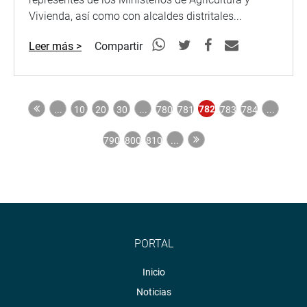
Vivienda, así como con alcaldes distritales...
Leer más >
Compartir
782
...
10
20
30
...
780
781
783
784
...
790
800
810
...
PORTAL
Inicio
Noticias