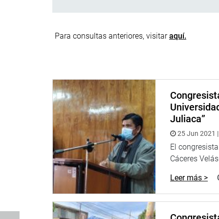
Para consultas anteriores, visitar
aquí.
Congresist
Universida
Juliaca”
25 Jun 2021 |
El congresist
Cáceres Velásq
Leer más >
Congresista