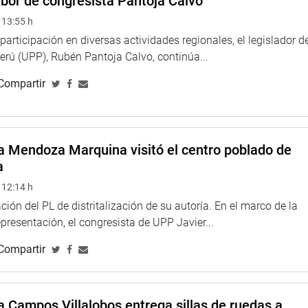
abor de congresista Pantoja Calvo
 13:55 h
participación en diversas actividades regionales, el legislador d
erú (UPP), Rubén Pantoja Calvo, continúa...
Compartir
a Mendoza Marquina visitó el centro poblado de
a
 12:14 h
ción del PL de distritalización de su autoría. En el marco de la
resentación, el congresista de UPP Javier...
Compartir
a Campos Villalobos entrega sillas de ruedas a