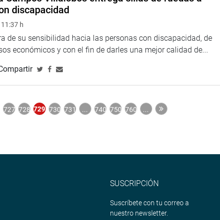
on discapacidad
 11:37 h
a de su sensibilidad hacia las personas con discapacidad, de
os económicos y con el fin de darles una mejor calidad de...
Compartir
729
727
728
730
731
...
740
750
760
...
SUSCRIPCIÓN
Suscríbete con tu correo a
nuestro newsletter.