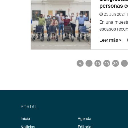
personas c
25 Jun 2021 |
En una muestr
escasos recurs
Leer más >
...
10
20
30
...
PORTAL
Inicio
Agenda
Noticias
Editorial