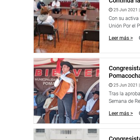
Continúa l
25 Jun 2021 |
Con su activa 
Unión Por el P
Leer más >
Congresist
Pomacoch
25 Jun 2021 |
Tras la aproba
Semana de Rep
Leer más >
Congresist