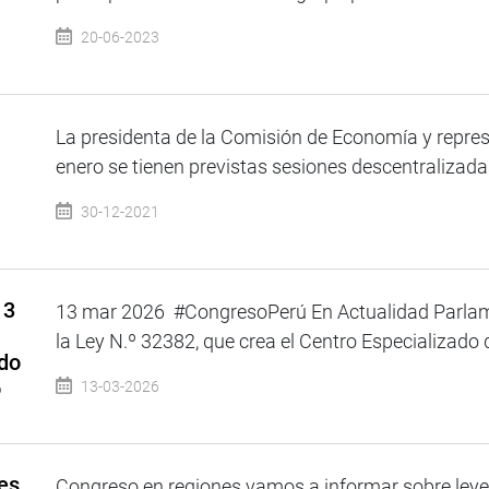
20-06-2023
La presidenta de la Comisión de Economía y repre
enero se tienen previstas sesiones descentralizadas
30-12-2021
13
13 mar 2026 #CongresoPerú En Actualidad Parlam
la Ley N.º 32382, que crea el Centro Especializado d
ado
o
13-03-2026
es
Congreso en regiones vamos a informar sobre leyes