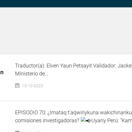
Traductor(a): Elven Yaun Petsayit Validador: Jackel
en
Ministerio de...
13-10-2023
EPISODIO 70: ¿Imataq t’aqwiriykuna wakichinank
comisiones investigadoras?
Uyariy Perú: "Ka