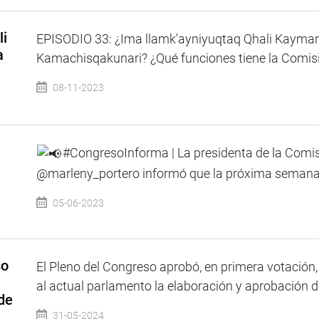
li
EPISODIO 33: ¿Ima llamk’ayniyuqtaq Qhali Kayma
a
Kamachisqakunari? ¿Qué funciones tiene la Comisió
08-11-2023
#CongresoInforma | La presidenta de la Comi
@marleny_portero informó que la próxima semana s
05-06-2023
so
El Pleno del Congreso aprobó, en primera votación,
al actual parlamento la elaboración y aprobación de
de
31-05-2024