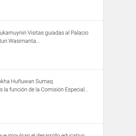
amuynin Visitas guiadas al Palacio
tun Wasimanta...
Achkha Huñuwan Sumaq
a función de la Comisión Especial...
ue impulsan el desarrollo educativo