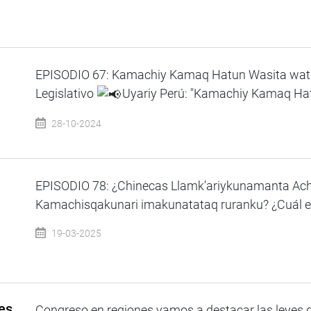
EPISODIO 67: Kamachiy Kamaq Hatun Wasita watuk
Legislativo
Uyariy Perú: "Kamachiy Kamaq Ha
28-10-2024
EPISODIO 78: ¿Chinecas Llamk’ariykunamanta 
Kamachisqakunari imakunatataq ruranku? ¿Cuál es l
19-03-2025
es
Congreso en regiones vamos a destacar las leyes q