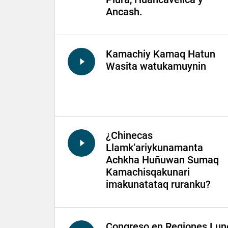
Ancash.
Kamachiy Kamaq Hatun
Wasita watukamuynin
¿Chinecas
Llamk’ariykunamanta
Achkha Huñuwan Sumaq
Kamachisqakunari
imakunatataq ruranku?
Congreso en Regiones Lun