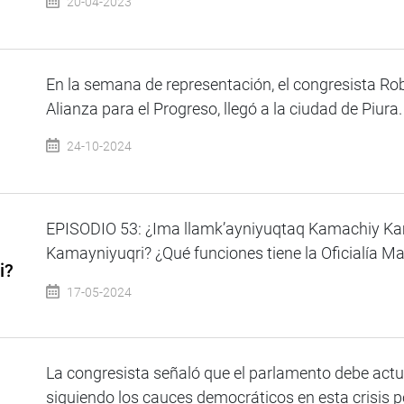
20-04-2023
En la semana de representación, el congresista Ro
Alianza para el Progreso, llegó a la ciudad de Piura. E
24-10-2024
EPISODIO 53: ¿Ima llamk’ayniyuqtaq Kamachiy K
Kamayniyuqri? ¿Qué funciones tiene la Oficialía M
i?
17-05-2024
La congresista señaló que el parlamento debe act
siguiendo los cauces democráticos en esta crisis pol