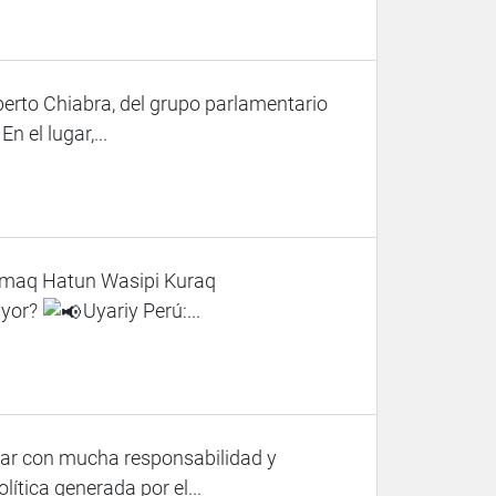
berto Chiabra, del grupo parlamentario
n el lugar,...
amaq Hatun Wasipi Kuraq
ayor?
Uyariy Perú:...
uar con mucha responsabilidad y
ítica generada por el...