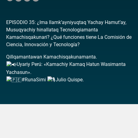
EPISODIO 35: ¿Ima llamk’ayniyuqtaq Yachay Hamut’ay,
Musuqyachiy hinallataq Tecnologiamanta
Kamachisqakunari? ¿Qué funciones tiene La Comisión de
Ciencia, Innovación y Tecnología?
Qillqamantawan Kamachisqakunamanta.
Uyariy Perú: «Kamachiy Kamaq Hatun Wasimanta
Yachasun».
#RunaSimi
Julio Quispe.