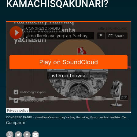
KAMACHISQAKUNARI?
CONGRESO RADIO
·
¿Ima llamk’ayniyuqtaq Yachay Hamut'ay, Musuqyachiy hinallataq Tecnologiamanta Kamachisqakunari?
Compartir