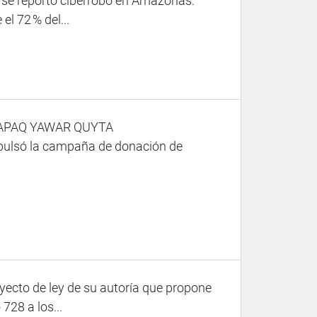
 y se reportó ciberrobo en Amazonas.
l 72 % del...
PAQ YAWAR QUYTA
ulsó la campaña de donación de
oyecto de ley de su autoría que propone
728 a los...