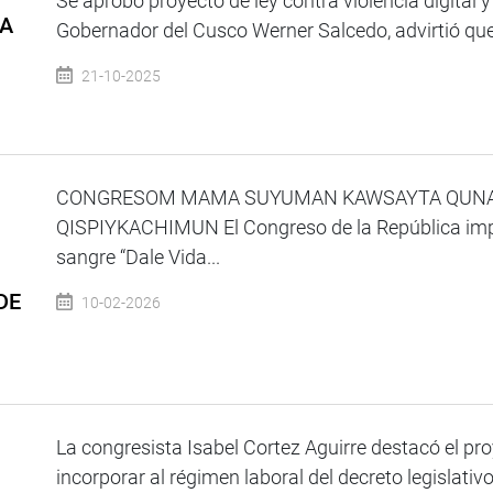
Se aprobó proyecto de ley contra violencia digital
RA
Gobernador del Cusco Werner Salcedo, advirtió que e
21-10-2025
CONGRESOM MAMA SUYUMAN KAWSAYTA QUNA
QISPIYKACHIMUN El Congreso de la República imp
sangre “Dale Vida...
DE
10-02-2026
Ú
La congresista Isabel Cortez Aguirre destacó el pr
incorporar al régimen laboral del decreto legislativo 