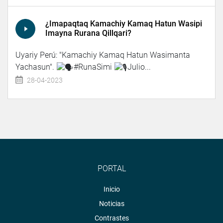
¿Imapaqtaq Kamachiy Kamaq Hatun Wasipi
Imayna Rurana Qillqari?
Uyariy Perú: "Kamachiy Kamaq Hatun Wasimanta
Yachasun".
#RunaSimi
Julio...
28-04-2023
PORTAL
Inicio
Noticias
Contrastes