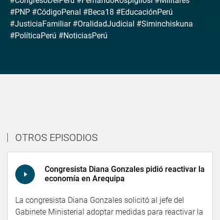
#CongresoDelPerú #FernandoRospigliosi #Militares
#PNP #CódigoPenal #Beca18 #EducaciónPerú
#JusticiaFamiliar #OralidadJudicial #Siminchiskuna
#PolíticaPerú #NoticiasPerú
OTROS EPISODIOS
Congresista Diana Gonzales pidió reactivar la
economía en Arequipa
La congresista Diana Gonzales solicitó al jefe del
Gabinete Ministerial adoptar medidas para reactivar la