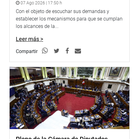
07 Ago 2026 | 17:50 h
Radio:
Con el objeto de escuchar sus demandas y
http://www.goo.gl/hMwTg1
fotografia.congreso.gob.pe
establecer los mecanismos para que se cumplan
los alcances de la...
Leer más >
Compartir