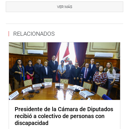
VER MÁS
RELACIONADOS
CENTRO DE NOTICIAS
PRENSA-CONGRESO 2-5-18
Puede encontrar más información en nuestra página web
y redes sociales.
Heraldo
:
http://www.goo.gl/Ty5Tto
Portal:
http://www.congreso.gob.pe/
Presidente de la Cámara de Diputados
Facebook:
https://goo.gl/s5t7XN
recibió a colectivo de personas con
Twitter:
https://goo.gl/iMywRR
discapacidad
YouTube:
https://goo.gl/VBXBNk