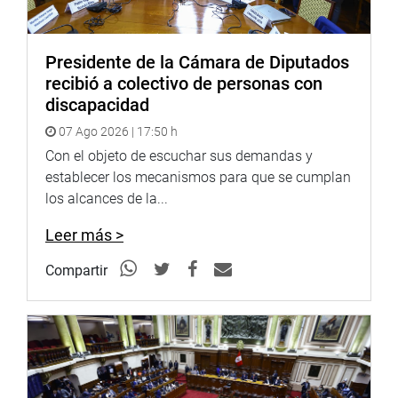
RP) solicitó una excepción para el Ministerio de Defensa
frente a las restricciones del Decreto de Urgencia N.° 001-
Presidente de la Cámara de Diputados
2026, con el objetivo de permitir la ejecución del 100 %
recibió a colectivo de personas con
del presupuesto aprobado y garantizar la operatividad de
discapacidad
las Fuerzas Armadas ante emergencias.
07 Ago 2026 | 17:50 h
En tanto, Alex Paredes (bancada SP) pidió incluir medidas
Con el objeto de escuchar sus demandas y
para el sector Educación, entre ellas el nombramiento
establecer los mecanismos para que se cumplan
excepcional de docentes en 2026, el bono de S/ 250 para
los alcances de la...
administrativos de colegios y el ascenso de escala
magisterial para docentes de los ministerios de Defensa e
Leer más >
Interior.
Compartir
En otro momento, María Acuña (bancada APP) propuso
incorporar excepciones para el Ministerio de Energía y
Minas, así como transferencias a favor de la ANIN para
atender proyectos de cierre de minas, obligaciones
incumplidas y remediación de pasivos ambientales
mineros.