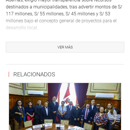
destinados a municipalidades, tras advertir montos de S/
117 millones, S/ 55 millones, S/ 45 millones y S/ 53
millones bajo el concepto general de proyectos para el
desarrollo local.
El congresista señaló que el MEF debe precisar si esos
fondos financiarán puentes, colegios, escuelas u otras
VER MÁS
obras específicas, a fin de evitar asignaciones sin
claridad en su ejecución.
DEBATE
RELACIONADOS
Durante la sesión, varios parlamentarios presentaron
propuestas para incorporar modificaciones al texto. Isaac
Mita (bancada PL) planteó cambios vinculados a la
Contraloría General de la República, con el fin de
fortalecer su capacidad operativa y exceptuarla de
determinadas restricciones presupuestarias.
Por su parte, el parlamentario Jorge Montoya (bancada