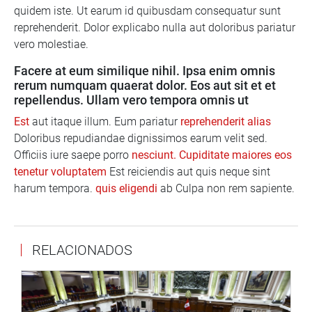
quidem iste. Ut earum id quibusdam consequatur sunt
reprehenderit. Dolor explicabo nulla aut doloribus pariatur
vero molestiae.
Facere at eum similique nihil. Ipsa enim omnis
rerum numquam quaerat dolor. Eos aut sit et et
repellendus. Ullam vero tempora omnis ut
Est
aut itaque illum. Eum pariatur
reprehenderit alias
Doloribus repudiandae dignissimos earum velit sed.
Officiis iure saepe porro
nesciunt. Cupiditate maiores eos
tenetur voluptatem
Est reiciendis aut quis neque sint
harum tempora.
quis eligendi
ab Culpa non rem sapiente.
RELACIONADOS