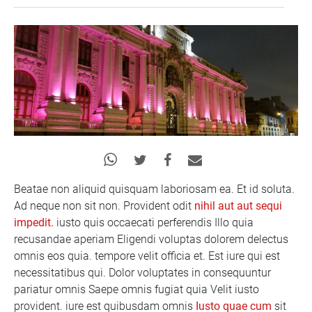
Beatae non aliquid quisquam laboriosam ea. Et id soluta.
Ad neque non sit non. Provident odit
nihil aut aut sequi
impedit.
iusto quis occaecati perferendis Illo quia
recusandae aperiam Eligendi voluptas dolorem delectus
omnis eos quia. tempore velit officia et. Est iure qui est
necessitatibus qui. Dolor voluptates in consequuntur
pariatur omnis Saepe omnis fugiat quia Velit iusto
provident. iure est quibusdam omnis
Iusto quae cum
sit