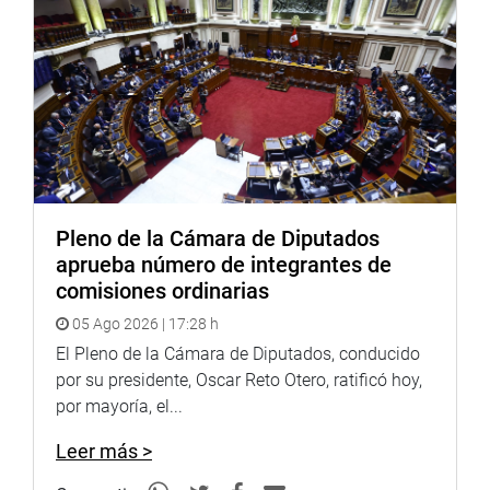
Asimismo, se refirió que se ha destinado 400 millones de
soles para el retorno a las instituciones educativas, entre
otros aspectos; con lo cual, dijo, están dejando el camino
para que en el próximo presupuesto haya una mejor
infraestructura educativa con los planes que están
dejando.
Señaló que el programa educativo Aprendo en Casa es
una alternativa muy satisfactoria con resultado en
Pleno de la Cámara de Diputados
diferentes zonas del país
aprueba número de integrantes de
Para acortar la brecha digital, informó que el tema está
comisiones ordinarias
vinculado a la entrega de tablets y señaló que en la
05 Ago 2026 | 17:28 h
gestión pasadas fue adquirido un lote de un millón 56 mil
400, unidades que ya han sido derivadas a sus destinos
El Pleno de la Cámara de Diputados, conducido
en las distintas regiones del Perú.
por su presidente, Oscar Reto Otero, ratificó hoy,
por mayoría, el...
Sostuvo que para afrontar el problema de falta de
conectividad se debe contar con 141 especialistas
Leer más >
territoriales y tecnológicos a fin de que actualicen los