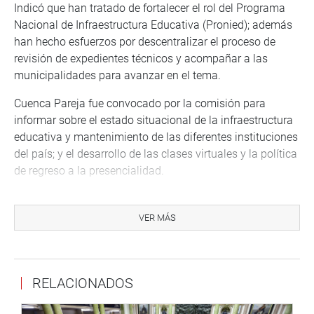
Indicó que han tratado de fortalecer el rol del Programa
Nacional de Infraestructura Educativa (Pronied); además
han hecho esfuerzos por descentralizar el proceso de
revisión de expedientes técnicos y acompañar a las
municipalidades para avanzar en el tema.
Cuenca Pareja fue convocado por la comisión para
informar sobre el estado situacional de la infraestructura
educativa y mantenimiento de las diferentes instituciones
del país; y el desarrollo de las clases virtuales y la política
de regreso a la presencialidad.
Indicó que con la transferencia de 37 millones de soles se
ha concretado un programa de implementación de
VER MÁS
lavamanos en todo el país, proceso que está muy
avanzado. También se asignó recursos para la higiene de
más de 35 mil locales escolares, además del
RELACIONADOS
acondicionamiento sanitario de agua y desagüe en 148
locales escolares.