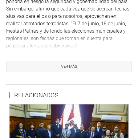
pondría en riesgo la seguridad y gobernabilidad del país.
Sin embargo, afirmó que cada vez que se acercan fechas
alusivas para ellos o para nosotros, aprovechan en
realizar atentados terroristas. “El 7 de junio, 18 de junio,
Fiestas Patrias y de fondo las elecciones municipales y
regionales, son fechas que toman en cuenta para
perpetrar atentados subversivos”.
Medina Guimaraes añadió que los ataques terroristas son
respuestas de venganza o acciones por encargo cuando
VER MÁS
la policía acciona en el tráfico ilícito de drogas. “Esto es
evidente, es claro y la experiencia lo dice”, sostuvo.
La citada comisión, presidida por el
RELACIONADOS
congresista Joaquín Dipas Huamán (FP), contó también
con la participación del director general de la Policía
Nacional del Perú, Gral. Richard Zubiate Talledo, entre
otros altos mandos policiales.
Durante la sesión reservada, el titular del sector Interior