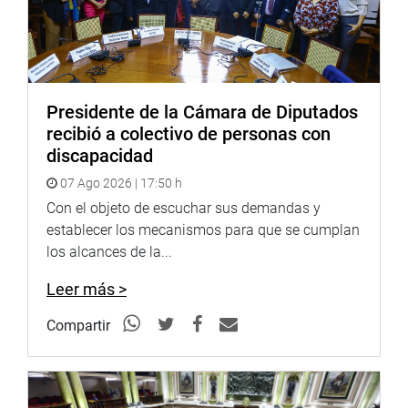
informó en torno a la asignación y ejecución presupuestal
entre el 2016 a la fecha en la zona, evaluación y
resultados del Plan VRAEM, políticas de interdicción y
erradicación de la hoja de coca. Así también sobre
indicadores del sector en el VRAEM en cuanto a número
Presidente de la Cámara de Diputados
de atentados contra la vida de autoridades políticas,
recibió a colectivo de personas con
dirigentes, miembros de las Fuerzas Armadas y de la
discapacidad
Policía Nacional; y número de intervenciones conjuntas
07 Ago 2026 | 17:50 h
con el Ministerio Público.
Con el objeto de escuchar sus demandas y
Además, detalló la situación de los efectivos policiales, en
establecer los mecanismos para que se cumplan
materia de destaques, situación laboral, compensaciones
los alcances de la...
y beneficios otorgados. Por último, informó en relación a
la problemática existente en la ejecución de gastos y las
Leer más >
metas planteadas para el año 2018 en el VRAEM.
Compartir
Previa a la sesión reservada, la congresista Nelly Cuadros
(FP) mostró su preocupación por la escasa presencia del
Estado en el VRAEM en temas de salud, educación,