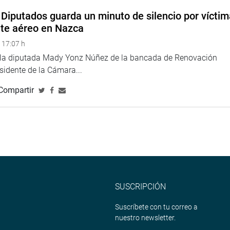
Diputados guarda un minuto de silencio por vícti
ra que me reuniese con la Canciller y haré lo propio con la
nte aéreo en Nazca
ar y transmitir lo que se debatió y argumentó en la Junta de
 17:07 h
e la diputada Mady Yonz Núñez de la bancada de Renovación
eso será tramitado por el Poder Ejecutivo, a través de la
esidente de la Cámara...
Compartir
titucionalistas, como el doctor Domingo García Belaunde y
eruano”, apuntó.
de Parlamentos de la región porque el fallo de la Corte IDH
ativos. Agregó que, con el tiempo, este tema no solo será
eden reaccionar por esa controversial resolución del
SUSCRIPCIÓN
Suscríbete con tu correo a
nuestro newsletter.