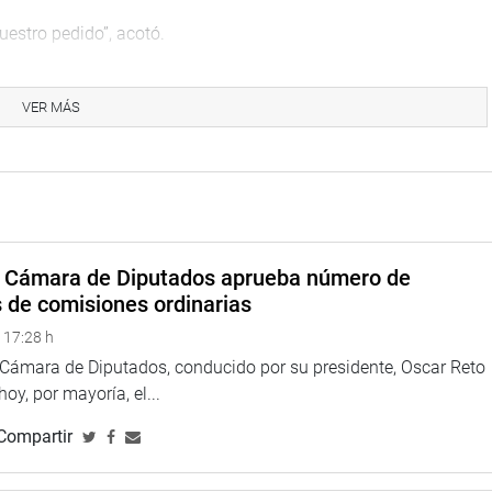
uestro pedido”, acotó.
Aljovín, detalló Galarreta, fue el de la realización de la
e la Cumbres de las Américas, es decir, el 11 y 12 de abril.
VER MÁS
ntro de Parlamentos de la región sea parte del programa de
 el Parlamento abierto, la transparencia, lucha contra la
a Cámara de Diputados aprueba número de
conversó con la ministra de Relaciones Exteriores sobre la
s de comisiones ordinarias
umanos-Corte IDH, que requiere al Estado peruano archivar el
 17:28 h
cuatro magistrados del Tribunal Constitucional (TC), y el
avoces del Parlamento.
a Cámara de Diputados, conducido por su presidente, Oscar Reto
 hoy, por mayoría, el...
erdos de la Junta de Portavoces, de explicar la posición del
Compartir
lución de la Corte IDH en los extremos que contradicen la
 aplicaría cuando evidentemente lesiona artículos de nuestra