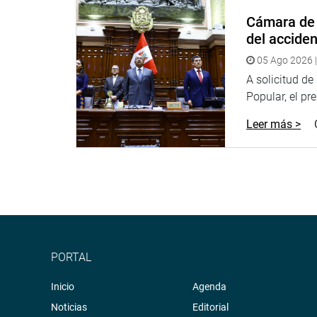
Cámara de 
“Saludo esta reunión porque uno de los acuerdos e
del accide
ministro de Justicia porque es importante sustent
Portavoces”, indicó.
05 Ago 2026 |
A solicitud d
Galarreta reiteró que el pronunciamiento del Congr
Popular, el pr
Cancillería de la República.
Leer más >
“Respetamos opiniones diversas. Hay muchos cons
otros, que respaldan la posición del Parlamento p
Insistió en que se comunicará con los presidentes 
podría lesionar la autonomía de los poderes legisl
peruano, sino que otros Estados y Parlamentos pu
organismo supranacional.
PORTAL
PRENSA-CONGRESO
Inicio
Agenda
Noticias
Editorial