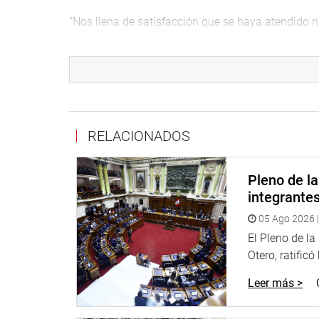
“Nos llena de satisfacción que se haya atendido n
Otro tema que se abordó en su cita con la Canciller 
Reunión de Parlaméricas, que será dos días antes d
Informó que ya hay un acuerdo para que un encue
ese evento. Entre los temas que se abordarán están
corrupción, entre otros.
RELACIONADOS
FALLO DE LA CORTE IDH
Pleno de l
El presidente del Congreso señaló que también 
integrante
resolución del Corte Internacional de Derechos H
05 Ago 2026 |
procedimiento de acusación constitucional contra 
acuerdo tomado al respecto por la Junta de Port
El Pleno de l
Otero, ratificó
Dijo que de esa manera cumple con uno de los acu
Leer más >
Congreso de declarar la inaplicabilidad de la reso
Constitución y solicitar la aclaración de cómo se
Carta Magna.