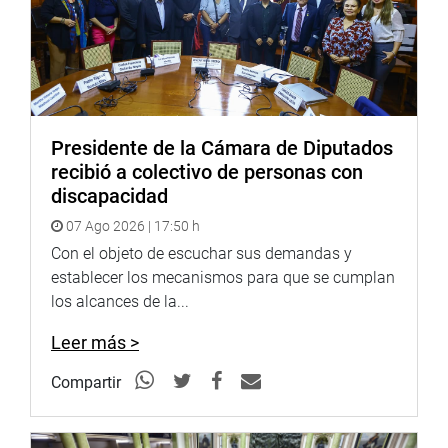
El “Encuentro macroregional de autoridades de
gobiernos regionales y locales de Piura y Tumbes con el
Congreso de la República” se lleva a cabo el auditorio de
la Universidad Nacional de Piura, y culminará el miércoles
13.
Presidente de la Cámara de Diputados
recibió a colectivo de personas con
PRENSA-CONGRESO
discapacidad
07 Ago 2026 | 17:50 h
Con el objeto de escuchar sus demandas y
establecer los mecanismos para que se cumplan
los alcances de la...
Leer más >
Compartir