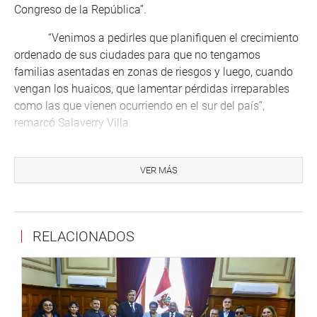
Congreso de la República”.
“Venimos a pedirles que planifiquen el crecimiento
ordenado de sus ciudades para que no tengamos
familias asentadas en zonas de riesgos y luego, cuando
vengan los huaicos, que lamentar pérdidas irreparables
como las que vienen ocurriendo en el sur del país”,
remarcó Salaverry Villa.
El titular del Parlamento resaltó la necesidad de
que todos los peruanos, autoridades y población,
VER MÁS
trabajemos juntos para poner orden en el país.
“Tenemos que dialogar con los vecinos sí, pero
también tenemos que tener manos firmes y principio de
RELACIONADOS
autoridad porque no se puede permitir que aquí en el país
todo el mundo haga lo que quiere. Tenemos que empezar
a ordenar nuestras ciudades y ese es el mensaje que les
traigo”, insistió el presidente del Congreso.