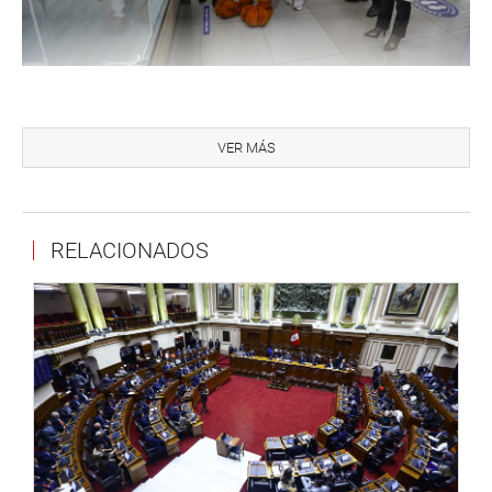
Asimismo, Vásquez Chuquilín resaltó que esta ley «marca
una pauta diferente en la legislación. Necesitamos una
VER MÁS
estrategia eficiente, integral y sostenible en el tiempo para
enfrentar el problema de tantos perros y gatos
abandonados en las calles. Eso es parte de la política que
RELACIONADOS
el Estado debe asumir con nuestros «hermanos menores»;
por ello, hay que tener una mirada ecocéntrica, de
protección del ambiente y de los animales que viven en
nuestro entorno».
Por su parte, el congresista César Combina señaló que
«es un día de mucha alegría para quienes somos
animalistas (…) agradezco a las organizaciones, a los
colegas que nos compramos el pleito de hacer algo
diferente, presentar una ley que nos una, apostar por