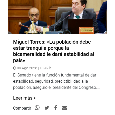
“Se han destinado 25 mil 655 millones de soles lo cual
representa 11 puntos porcentuales del PBI de las regiones
afectadas y el 4% del PBI nacional, pero lo más
importante – resaltó- es que además de la reposición de
infraestructura física se espera un shock económico
nacional porque se crearán 150 mil puestos de trabajo en
las regiones involucradas”, informó De la Flor
Miguel Torres: «La población debe
estar tranquila porque la
En sus intervenciones los congresistas coincidieron con
bicameralidad le dará estabilidad al
Schaefer al demandar para sus regiones la ejecución de
país»
obras en forma transparente y en el menor tiempo
posible.
09 Ago 2026 | 13:42 h
El Senado tiene la función fundamental de dar
La congresista Milagros Takayama Jiménez (FP) advirtió
estabilidad, seguridad, predictibilidad a la
que el gerente regional de la Reconstrucción con Cambios
población, aseguró el presidente del Congreso,...
en Lambayeque es un funcionario que estaría ligado a
empresas constructoras, a transportes, a ventas de
Leer más >
materiales de construcción y además no tendría los
pergaminos para ocupar ese puesto
Compartir