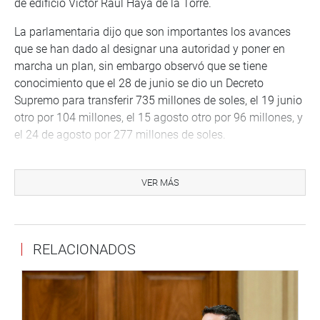
de edificio Víctor Raúl Haya de la Torre.
La parlamentaria dijo que son importantes los avances
que se han dado al designar una autoridad y poner en
marcha un plan, sin embargo observó que se tiene
conocimiento que el 28 de junio se dio un Decreto
Supremo para transferir 735 millones de soles, el 19 junio
otro por 104 millones, el 15 agosto otro por 96 millones, y
el 24 de agosto por 277 millones de soles.
En total -dijo la legisladora- son mil 200 millones de
soles, pero la gran preocupación es que su ejecución es
VER MÁS
cero y la plata ya debería estar encaminada. “Por ejemplo,
en Piura los canales tienen todo el lodo encima”, denunció
Schaefer
RELACIONADOS
Por su parte, Pablo de la Flor resaltó que la inversión para
la reconstrucción representa un esfuerzo fiscal sin
precedentes en la historia del país.