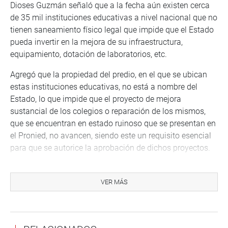
Dioses Guzmán señaló que a la fecha aún existen cerca
de 35 mil instituciones educativas a nivel nacional que no
tienen saneamiento físico legal que impide que el Estado
pueda invertir en la mejora de su infraestructura,
equipamiento, dotación de laboratorios, etc.
Agregó que la propiedad del predio, en el que se ubican
estas instituciones educativas, no está a nombre del
Estado, lo que impide que el proyecto de mejora
sustancial de los colegios o reparación de los mismos,
que se encuentran en estado ruinoso que se presentan en
el Pronied, no avancen, siendo este un requisito esencial
para que se autorice la aprobación de dichos proyectos.
“En el departamento de Piura, en la provincia de Talara, el
90 % de las instituciones educativas existentes no
VER MÁS
cuentan con saneamiento físico legal, esto sucede
también en Arequipa, Lambayeque, La Libertad, Cusco,
Cajamarca, Ayacucho y demás departamentos de nuestro