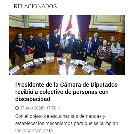
RELACIONADOS
ese estado de emergencia. (JTR).
PRENSA-CONGRESO
Puede encontrar más información en nuestra página web
y redes sociales.
http://www.congreso.gob.pe/
Facebook:
https://www.facebook.com/congresoperu
Presidente de la Cámara de Diputados
Twitter:
https://twitter.com/congresoperu
recibió a colectivo de personas con
Youtube:
http://www.youtube.com/congresoperu
discapacidad
07 Ago 2026 | 17:50 h
Soundcloud:
https://soundcloud.com/radiocongreso
Con el objeto de escuchar sus demandas y
establecer los mecanismos para que se cumplan
los alcances de la...