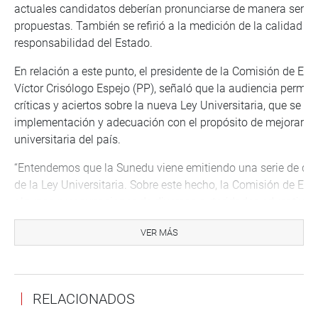
actuales candidatos deberían pronunciarse de manera seria 
propuestas. También se refirió a la medición de la calidad edu
responsabilidad del Estado.
En relación a este punto, el presidente de la Comisión de Ed
Víctor Crisólogo Espejo (PP), señaló que la audiencia permiti
críticas y aciertos sobre la nueva Ley Universitaria, que se 
implementación y adecuación con el propósito de mejorar la 
universitaria del país.
“Entendemos que la Sunedu viene emitiendo una serie de dir
de la Ley Universitaria. Sobre este hecho, la Comisión de Ed
algunas preocupaciones de diversas autoridades educativas
herramientas necesaria para superar este nuevo proceso educ
VER MÁS
participación de todos ustedes se viene cumpliendo los objetiv
titular de la Comisión, quien también estuvo acompañado por
Congreso, Mariano Portugal Catacora (UR).
RELACIONADOS
A su turno, la presidenta del Sistema Nacional de Evaluación,
Calidad Educativa – Sineace, Peregrina Morgan Lora, señaló q