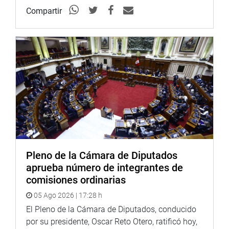
representantes de la Universidad “Jorge Basadre” de Tacna; 
Compartir
Agraria- La Molina; Universidad del Callao, entre otras autor
puntos de vista y sus aportes sobre la realidad educativa del 
PRENSA/CONGRESO
Más información en nuestra página web y redes sociales.
http://www.congreso.gob.pe/
Facebook:
https://www.facebook.com/congresodelarepublic
fref=ts
<
https://www.facebook.com/congresodelarepublicade
Twitter:
https://twitter.com/congresoperu
<
https://twitter.c
Youtube:
http://www.youtube.com/congresoperu
<
http://ww
Soundcloud:
https://soundcloud.com/radiocongreso
<
https:
Pleno de la Cámara de Diputados
aprueba número de integrantes de
comisiones ordinarias
05 Ago 2026 | 17:28 h
El Pleno de la Cámara de Diputados, conducido
por su presidente, Oscar Reto Otero, ratificó hoy,