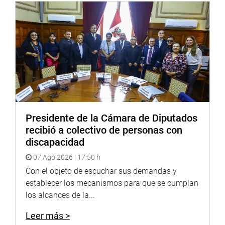
la finalidad de garantizar a la sociedad que las institucione
ofrezcan un servicio de calidad.
Para ello, recomendó acciones para superar las debilidades y
resultados de las autoevaluaciones y evaluaciones externas, 
factores que inciden en los aprendizajes y en el desarrollo d
necesarias para alcanzar mejores niveles de calificación pro
“La calidad educativa en el Perú contiene enfoques de equida
requiere de significados que respondan a la complejidad y di
Presidente de la Cámara de Diputados
orientar los esfuerzos para cerrar las brechas en educación. H
recibió a colectivo de personas con
finalidad que se persigue, que en el caso de la educación es 
discapacidad
ese entendido, es ineludible preguntarse calidad para qué, es
07 Ago 2026 | 17:50 h
queremos formar y qué tipo de sociedad aspiramos tener”, re
Sineace.
Con el objeto de escuchar sus demandas y
establecer los mecanismos para que se cumplan
En la audiencia pública realizada en el auditorio “Fernando
los alcances de la...
participaron autoridades universitarias como el rector de la 
Rodríguez Chávez; Jorge Alva Hurtado, rector de la Universid
Leer más >