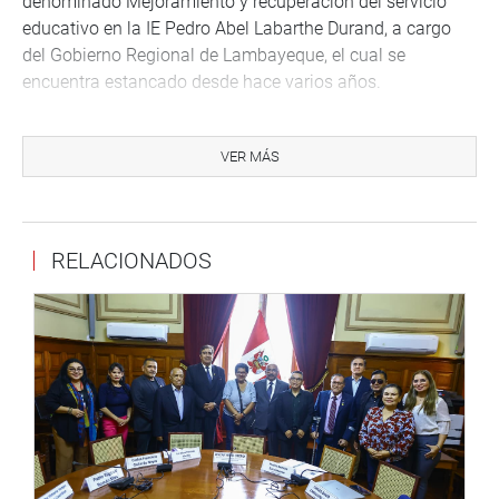
denominado Mejoramiento y recuperación del servicio
educativo en la IE Pedro Abel Labarthe Durand, a cargo
del Gobierno Regional de Lambayeque, el cual se
encuentra estancado desde hace varios años.
Indicó que su iniciativa busca demoler la infraestructura
en peligro de colapso, restaurar en un 100 % la zona
VER MÁS
declarada monumento histórico y el mejoramiento de
siete aulas especializadas.
«El colegio ofrece especialidades técnicas de carpintería,
RELACIONADOS
electricidad, construcción civil, mecánica automotriz,
industrias alimentarias, entre otras. Cuántos jóvenes han
salido de este emblemático colegio aprendiendo una
carrera técnica y que con eso han podido sustentar sus
gastos, y lo más importante que han estudiado chicos de
la macrorregión norte, es decir, de Cajamarca, Amazonas,
y otros departamentos», sostuvo.
OFICINA DE COMUNICACIONES