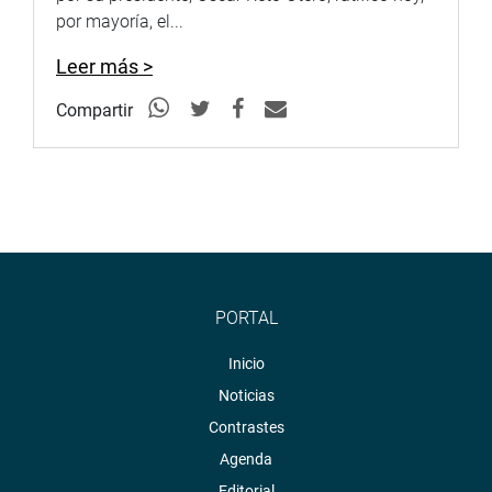
regional, y reafirmó la importancia de continuar
por mayoría, el...
construyendo espacios de cooperación que contribuyan
al desarrollo y bienestar de los pueblos latinoamericanos.
Leer más >
OFICINA DE COMUNICACIONES E IMAGEN
Compartir
INSTITUCIONAL
PORTAL
Inicio
Noticias
Contrastes
Agenda
Editorial