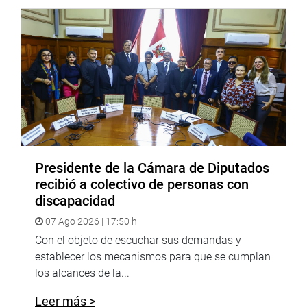
normalidad en las relaciones entre nuestros dos pueblos,
que tienen una relación muy antigua y fraterna”, señaló.
Asimismo, recordó que Perú y México comparten una
larga historia de integración y cooperación, por lo que
consideró fundamental continuar fortaleciendo los
espacios de diálogo y entendimiento entre ambos países.
Por su parte, el senador mexicano Alejandro Moreno
agradeció el recibimiento brindado por el titular del
Presidente de la Cámara de Diputados
Parlamento y reafirmó el compromiso de la comunidad
recibió a colectivo de personas con
internacional de contribuir con el fortalecimiento de la
discapacidad
democracia peruana.
07 Ago 2026 | 17:50 h
Indicó que en los próximos días se sumarán más de 65
Con el objeto de escuchar sus demandas y
observadores internacionales provenientes de más de 30
establecer los mecanismos para que se cumplan
países de América Latina, el Caribe, Europa, Asia y África,
los alcances de la...
quienes acompañarán el desarrollo de la jornada
electoral.
Leer más >