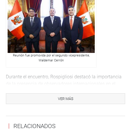
Reunión fue promovida por el segundo vicepresidente,
Waldemar Cerrón
Durante el encuentro, Rospigliosi destacó la importancia
de la presencia de observadores internacionales en el
proceso electoral peruano y expresó su confianza en que
los lazos entre ambas naciones recuperen plenamente su
VER MÁS
dinamismo.
“Hay una delegación mexicana que está aquí para
participar como observadores en las elecciones. Hemos
RELACIONADOS
conversado sobre la importancia de retomar la