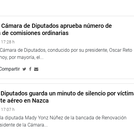
a pueda recibir el respaldo necesario en el Congreso,
uyen herramientas fundamentales para el desarrollo de los
a Cámara de Diputados aprueba número de
TUCIONAL
s de comisiones ordinarias
 17:28 h
a Cámara de Diputados, conducido por su presidente, Oscar Reto
 hoy, por mayoría, el...
Compartir
Diputados guarda un minuto de silencio por vícti
nte aéreo en Nazca
 17:07 h
e la diputada Mady Yonz Núñez de la bancada de Renovación
esidente de la Cámara...