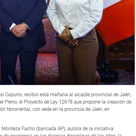
si Capurro, recibió esta mañana al alcalde provincial de Jaén,
 el Pleno, el Proyecto de Ley 12678 que propone la creación de
ón Nororiental, con sede en la provincia de Jaén, en
a Monteza Facho (bancada AP), autora de la iniciativa
s de excelencia en las diversas disciplinas de las artes, la