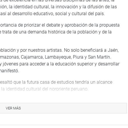
ón, la identidad cultural, la innovación y la difusión de las
sí al desarrollo educativo, social y cultural del país.
ortancia de priorizar el debate y aprobación de la propuesta
se trata de una demanda histórica de la población y de la
blación y por nuestros artistas. No solo beneficiará a Jaén,
 Amazonas, Cajamarca, Lambayeque, Piura y San Martín.
y jóvenes para acceder a la educación superior y desarrollar
 manifestó.
 resaltó que la futura casa de estudios tendría un alcance
 la identidad cultural del nororiente peruano.
ituciones representativas como la Cámara de Comercio, la
a universidad beneficiará a diversas provincias de Cajamarca,
VER MÁS
iéndose en una puerta abierta para el desarrollo cultural de