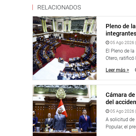
Asimismo, expresó su confianza en que la iniciativ
RELACIONADOS
destacando que la educación y la cultura constit
pueblos.
Pleno de l
OFICINA DE COMUNICACIONES E IMAGEN INSTI
integrante
05 Ago 2026 |
El Pleno de l
Otero, ratificó
Leer más >
Cámara de 
del accide
05 Ago 2026 |
A solicitud d
Popular, el pr