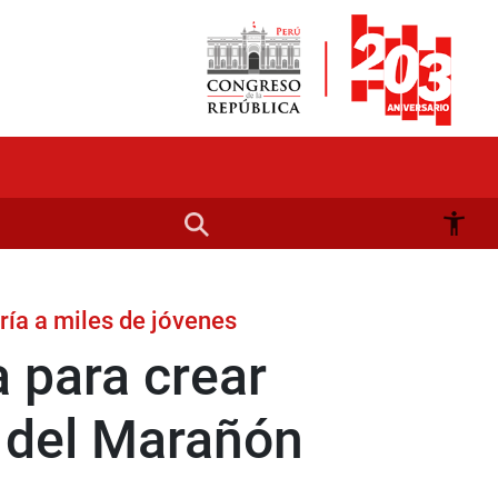
ría a miles de jóvenes
 para crear
s del Marañón