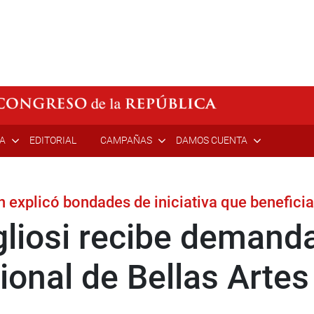
ÍA
EDITORIAL
CAMPAÑAS
DAMOS CUENTA
n explicó bondades de iniciativa que beneficia
liosi recibe demanda
ional de Bellas Arte