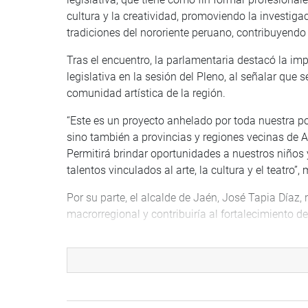
cultura y la creatividad, promoviendo la investigaci
tradiciones del nororiente peruano, contribuyendo a
Tras el encuentro, la parlamentaria destacó la imp
legislativa en la sesión del Pleno, al señalar que 
comunidad artística de la región.
“Este es un proyecto anhelado por toda nuestra po
sino también a provincias y regiones vecinas de
Permitirá brindar oportunidades a nuestros niños 
talentos vinculados al arte, la cultura y el teatro”,
Por su parte, el alcalde de Jaén, José Tapia Díaz,
macrorregional y contribuiría al fortalecimiento de
“Este es un pedido de toda la población y de inst
Cámara de Turismo y los colectivos de artistas. L
Amazonas, San Martín, Piura y Lambayeque, convirt
toda esta parte del país”, sostuvo.