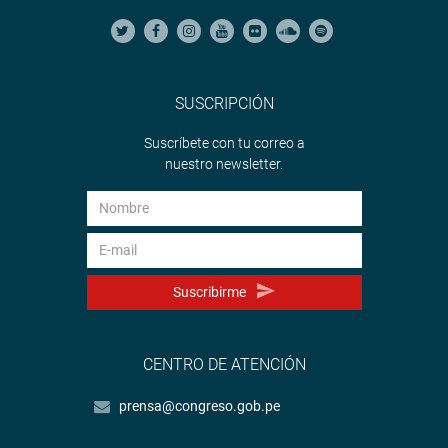
En ese sentido, dijo esperar a que el Congreso tome en
cuenta esa opinión, porque “no se trata de aprobar esta
reforma de esa magnitud de manera rápida, sino con el
mayor consenso posible”.
SUSCRIPCIÓN
ELECCIÓN DEL TC
Suscríbete con tu correo a
Sobre el proceso de selección de los candidatos aptos
nuestro newsletter.
para la elección de los magistrados del TC, Mirtha
Vásquez Chuquilín dijo confiar en que esta sea lo más
objetiva y transparente posible.
“Yo espero que la comisión especial (que lleva adelante el
proceso) dé signos de que quiere hacer esa elección más
Suscribirme
transparente y objetiva posible. Estamos con los tiempos
ajustados. Ojalá que, cumpliendo con esos requisitos,
podamos llegar al 28 de julio con una elección adecuada
CENTRO DE ATENCIÓN
de los nuevos miembros del TC”, puntualizó.
prensa@congreso.gob.pe
OFICINA DE COMUNICACIONES