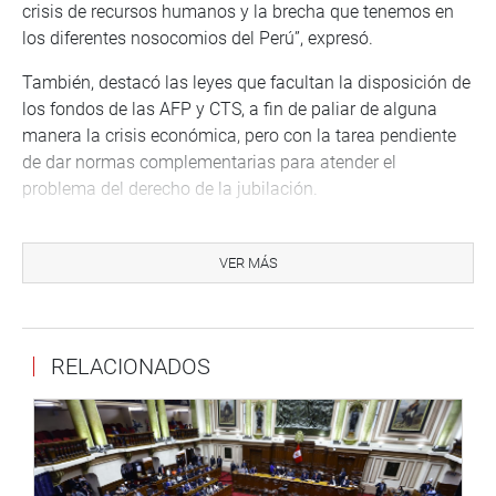
crisis de recursos humanos y la brecha que tenemos en
los diferentes nosocomios del Perú”, expresó.
También, destacó las leyes que facultan la disposición de
los fondos de las AFP y CTS, a fin de paliar de alguna
manera la crisis económica, pero con la tarea pendiente
de dar normas complementarias para atender el
problema del derecho de la jubilación.
Vásquez Chuquilín recordó, además, que el Parlamento
dio una muestra que se puede contribuir a mejorar la
VER MÁS
gobernabilidad aún en medio de la crisis sanitaria, en
referencia a la aprobación de la eliminación de la
inmunidad parlamentaria.
RELACIONADOS
ESTABILIDAD POLÍTICA
De otro lado, señaló que se trató de un reto muy difícil: el
asumir la presidencia del Congreso en medio de una
pandemia por la COVID-19 y la crisis política que vivía el