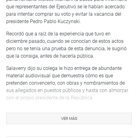
que representantes del Ejecutivo se le habían acercado
para intentar comprar su voto y evitar la vacancia del
presidente Pedro Pablo Kuczynski.
Recordó que a raíz de la experiencia que tuvo en
diciembre pasado, cuando se conocían de estos actos
pero no se tenía una prueba de esta denuncia, le sugirió
que la consiga, antes de hacerla pública.
Salaverry dijo su colega le hizo entrega de abundante
material audiovisual que demuestra cómo es que
pretenden convencerlo, con obras y nombramientos de
sus allegados en puestos públicos y hasta con almorzar
con el propio presidente de la República.
A su turno, el parlamentario Moisés Mamani, se dirigió a
todos los peruanos para decirles como existe la
VER MÁS
corrupción y señaló que en diciembre, en la vacancia
anterior, le enviaron un emisario del Gobierno para