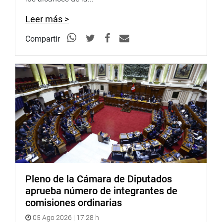
Mamani Colquehuanca.
Leer más >
AUDIOS Y VÍDEOS
Compartir
De inmediato se difundieron los videos y audios en los
que se observa y escucha al congresista Moisés Mamani
en varias reuniones y en distintos lugares y fechas, con
los mencionados parlamentarios y funcionarios del
Estado.
Daniel Salaverry dijo que después de ver y escuchar esto,
lo único que sentimos realmente, es indignación.
Conocíamos, desde diciembre cómo venían intentando
comprar la conciencia de algunos congresistas. Lo
dijimos en ese entonces. Fuimos duramente criticados,
quizás porque no teníamos las pruebas, hoy día si las
Pleno de la Cámara de Diputados
tenemos, agregó.
aprueba número de integrantes de
comisiones ordinarias
Pero hoy –añadió-, estas especulaciones que algunos
creían, estamos comprobando que son hechos reales,
05 Ago 2026 | 17:28 h