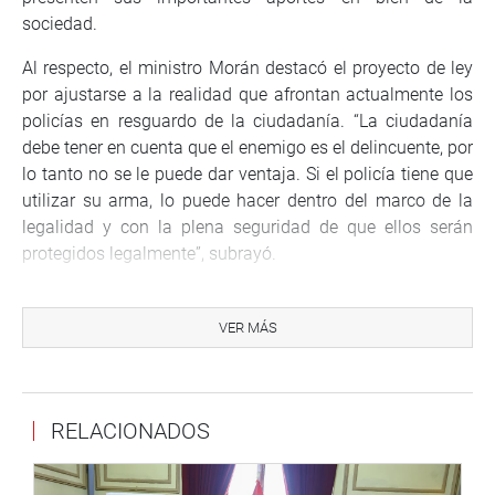
sociedad.
Al respecto, el ministro Morán destacó el proyecto de ley
por ajustarse a la realidad que afrontan actualmente los
policías en resguardo de la ciudadanía. “La ciudadanía
debe tener en cuenta que el enemigo es el delincuente, por
lo tanto no se le puede dar ventaja. Si el policía tiene que
utilizar su arma, lo puede hacer dentro del marco de la
legalidad y con la plena seguridad de que ellos serán
protegidos legalmente”, subrayó.
Manifestó que el Código Procesal Penal tiene 15 años de
vigencia por lo que sugirió que debe ser modificado
VER MÁS
sustancialmente para bienestar de la sociedad y de la
policía. Puntualizó que muchos de sus artículos son mal
interpretados especialmente por los miembros de la
RELACIONADOS
fiscalía que muchas veces cumplen funciones de
investigar, no obstante que esa función le corresponde a
la PNP.