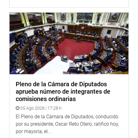
Los congresistas Luz Salgado (FP), Lourdes Alcorta (FP),
Edwin Donayre (APP), Juan Sheput (PPK) expresaron su
respaldo al proyecto de ley presentado por Jorge del
Castillo. (JON)
PRENSA-CONGRESO-21-01-19
Pleno de la Cámara de Diputados
aprueba número de integrantes de
comisiones ordinarias
05 Ago 2026 | 17:28 h
El Pleno de la Cámara de Diputados, conducido
por su presidente, Oscar Reto Otero, ratificó hoy,
por mayoría, el...