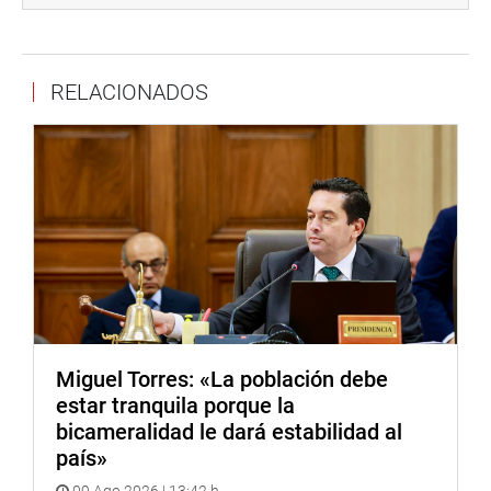
acreditación del pago del servicio, incorporando también
una prohibición para el concesionario, referida a que no
se puede condicionar la atención del reclamo formulado
RELACIONADOS
por el usuario al pago previo de la deuda.
En seguida, el parlamentario Wilson Soto Palacios (AP),
presidente de la Comisión de Defensa del Consumidor y
Organismos Reguladores de los Servicios Públicos,
sustentó también su dictamen correspondiente,
señalando que el texto presentado por la Comisión de
Energía y Minas mantiene el mismo espíritu, “Esta
importante ley beneficiará a los consumidores y usuarios
peruanos”, finalizó.
Miguel Torres: «La población debe
OFICINA DE COMUNICACIONES E IMAGEN
estar tranquila porque la
INSTITUCIONAL
bicameralidad le dará estabilidad al
país»