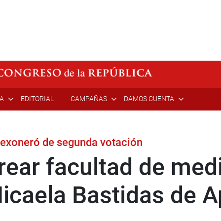
ÍA
EDITORIAL
CAMPAÑAS
DAMOS CUENTA
 exoneró de segunda votación
crear facultad de me
Micaela Bastidas de 