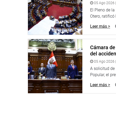
05 Ago 2026 |
El Pleno de l
Otero, ratificó
Leer más >
Cámara de 
del accide
05 Ago 2026 |
A solicitud d
Popular, el pr
Leer más >