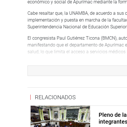
económico y social de Apurímac mediante la form
Cabe resaltar que, la UNAMBA, de acuerdo a sus 
implementación y puesta en marcha de la faculta
Superintendencia Nacional de Educación Superio
El congresista Paul Gutiérrez Ticona (BMCN), autor
manifestando que el departamento de Apurímac e
salud, lo que limita el acceso a servicios médico
Por ello, solicitó el apoyo de la representación na
humana en la Universidad Nacional Micaela Basti
MINUTO DE SILENCIO
El Pleno del Congreso se inició con un minuto de s
RELACIONADOS
memoria del Técnico Tercero de la Marina de Guerr
durante un enfrentamiento con remanentes terrori
Pleno de l
OFICINA DE COMUNICACIONES E IMAGEN INSTI
integrante