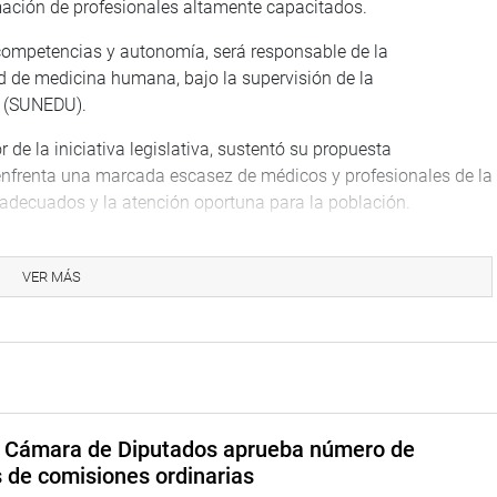
ación de profesionales altamente capacitados.
competencias y autonomía, será responsable de la
d de medicina humana, bajo la supervisión de la
r (SUNEDU).
 de la iniciativa legislativa, sustentó su propuesta
nfrenta una marcada escasez de médicos y profesionales de la
s adecuados y la atención oportuna para la población.
cional para autorizar la creación de la facultad de medicina
das de Apurímac y reducir las brechas de salud.
VER MÁS
ilencio, a solicitud del congresista José Cueto Aservi (RP), en
a del Perú, Edgar Tiburcio Espinoza, fallecido el último lunes
stas en el Valle de los Ríos Apurímac, Ene y Mantaro (VRAEM).
a Cámara de Diputados aprueba número de
TUCIONAL
s de comisiones ordinarias