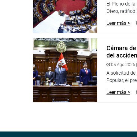
El Pleno de l
Otero, ratificó
Leer más >
Cámara de 
del accide
05 Ago 2026 |
A solicitud d
Popular, el pr
Leer más >