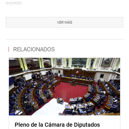
expresó.
Rayme Marín sostuvo que el beneficio que se concede es
en cumplimiento del deber del Estado de reconocer a
VER MÁS
quienes mediante su destacada labor profesional han
realizado actos de trascendencia en la promoción de la
cultura de nuestro país. «Su otorgamiento se traduce
RELACIONADOS
hacia la persona de señor Antonio Zañartu Arana,
además sirve de aliciente para quienes se dedican a las
expresiones artísticas que forman parte de nuestro país»,
sostuvo.
OFICINA DE COMUNICACIONES
Pleno de la Cámara de Diputados