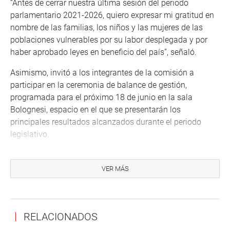
“Antes de cerrar nuestra última sesión del periodo
parlamentario 2021-2026, quiero expresar mi gratitud en
nombre de las familias, los niños y las mujeres de las
poblaciones vulnerables por su labor desplegada y por
haber aprobado leyes en beneficio del país”, señaló.
Asimismo, invitó a los integrantes de la comisión a
participar en la ceremonia de balance de gestión,
programada para el próximo 18 de junio en la sala
Bolognesi, espacio en el que se presentarán los
principales resultados alcanzados durante el periodo
legislativo.
En la sesión, se aprobó el archivo de cuatro dictámenes
en negativo, entre ellos, el recaído en el Proyecto de Ley
VER MÁS
14636/2025-CR, mediante el cual se propone promover el
fortalecimiento y articulación de las organizaciones de
mujeres en el Estado peruano.
RELACIONADOS
OFICINA DE COMUNICACIONES E IMAGEN INSITUCIONAL