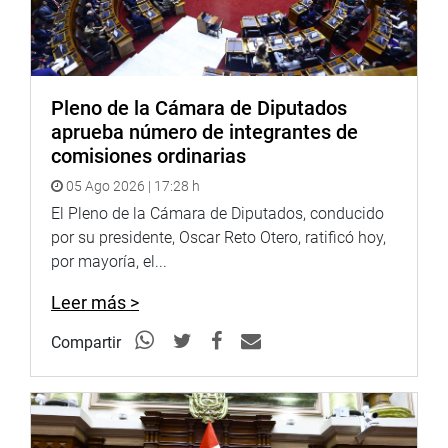
Heraldo
:
goo.gl/Ty5Tto
Portal:
http://www.congreso.gob.pe/
Pleno de la Cámara de Diputados
Facebook:
https://goo.gl/s5t7XN
aprueba número de integrantes de
Twitter:
https://goo.gl/iMywRR
comisiones ordinarias
YouTube:
https://goo.gl/VBXBNk
05 Ago 2026 | 17:28 h
Radio:
El Pleno de la Cámara de Diputados, conducido
goo.gl/hMwTg1
fotografia.congreso.gob.pe
por su presidente, Oscar Reto Otero, ratificó hoy,
por mayoría, el...
Leer más >
Compartir