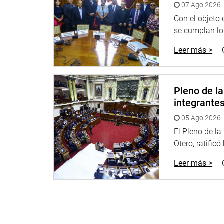
07 Ago 2026 |
Otro grupo de testigos no se presentó y, en la mayo
Con el objeto
expresidente del Consejo de Ministros, Aníbal Tor
se cumplan los
Alejandro Aguilar, Beatriz Monteverde Calatayud,
Leer más >
Se trata del caso de la DC 300 formulada por la c
congresistas Raúl Doroteo Carbajo, Juan Carlos Mo
Ilich López Ureña, y Elvis Vergara Mendoza.
Pleno de l
integrante
A ellos se les acusa de la presunta infracción de l
de los delitos de colusión agravada, cohecho pasiv
05 Ago 2026 |
El Pleno de l
La titular de la SCAC, Lady Camones Soriano (APP)
Otero, ratificó
sesión, que es la cuarta de cinco fechas programa
Leer más >
La congresista Chirinos Venegas, no concurrió a la
presentarse en la cuarta o la última sesión.
OFICINA DE COMUNICACIONES