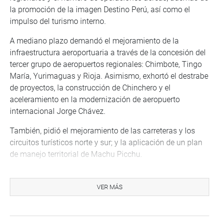
la promoción de la imagen Destino Perú, así como el
impulso del turismo interno.
A mediano plazo demandó el mejoramiento de la
infraestructura aeroportuaria a través de la concesión del
tercer grupo de aeropuertos regionales: Chimbote, Tingo
María, Yurimaguas y Rioja. Asimismo, exhortó el destrabe
de proyectos, la construcción de Chinchero y el
aceleramiento en la modernización de aeropuerto
internacional Jorge Chávez.
También, pidió el mejoramiento de las carreteras y los
circuitos turísticos norte y sur; y la aplicación de un plan
de manejo territorial de Machu Picchu.
De otro lado, Correa Malachowski se manifestó
preocupado por los anuncios sobre la aplicación de
VER MÁS
salvaguardias en 2894 subpartidas en 3 capítulos
arancelarios, lo que generó distorsiones en la