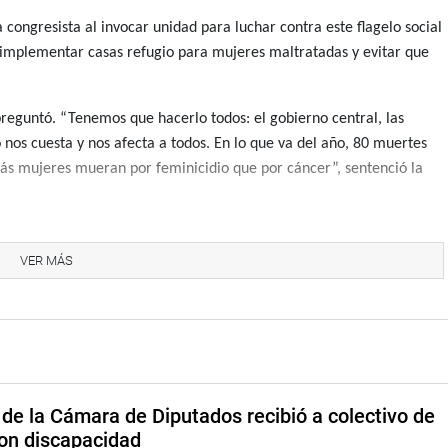
la congresista al invocar unidad para luchar contra este flagelo social
 implementar casas refugio para mujeres maltratadas y evitar que
eguntó. “Tenemos que hacerlo todos: el gobierno central, las
 nos cuesta y nos afecta a todos. En lo que va del año, 80 muertes
más mujeres mueran por feminicidio que por cáncer”, sentenció la
que debería ser nuestro refugio, se ha convertido en el lugar donde
 y mueren por las reiteradas agresiones que le propina su agresor.
VER MÁS
 mujeres víctimas de violencia familiar. El círculo se cierra porque
e es con su papelito que dice aquí esta mi denuncia, y al llegar a
ia?, la masacra, señaló.
u mayoría mujeres de todas las edades, las instó a hacerse respetar
de la Cámara de Diputados recibió a colectivo de
¡no a la violencia!. Aprendamos las mujeres a tener valentía, coraje y
on discapacidad
ra ser víctima, ha nacido para que se le quiera y se le respete.