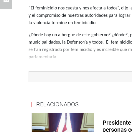
“El feminicidio nos cuesta y nos afecta a todos”, dijo 
y el compromiso de nuestras autoridades para lograr
la violencia termine en feminicidio.
¿Dónde hay un albergue de este gobierno? ¿dónde?, pr
municipalidades, la Defensoría y todos. El feminicidio
se han registrado por feminicidio y es increíble que 
parlamentaria.
La parlamentaria dijo que lamentablemente el hogar, 
más mujeres reciben golpes en silencio, no denuncian
“Desgraciadamente, todavía no existe un albergue para
cuando la mujer va a la comisaria con lo único que sal
RELACIONADOS
casa qué le va a decir al agresor: ¿acá esta mi denunc
Ante más de un centenar de asistentes al evento, en s
Presidente 
y a denunciar al agresor. “No te calles, habla, grita: 
personas c
firmeza de hacerse respetar; la mujer no ha nacido pa