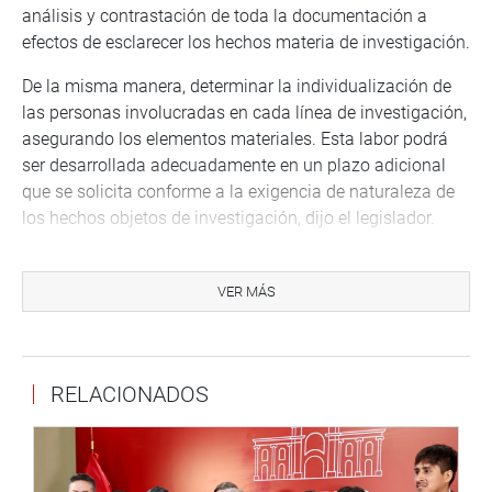
análisis y contrastación de toda la documentación a
efectos de esclarecer los hechos materia de investigación.
De la misma manera, determinar la individualización de
las personas involucradas en cada línea de investigación,
asegurando los elementos materiales. Esta labor podrá
ser desarrollada adecuadamente en un plazo adicional
que se solicita conforme a la exigencia de naturaleza de
los hechos objetos de investigación, dijo el legislador.
OBRAS PARALIZADAS
VER MÁS
En otro momento, la comisión aprobó, por unanimidad,
solicitar al Pleno del Congreso la ampliación del plazo,
por 120 días hábiles, para seguir con las investigaciones
respecto a la paralización de la construcción de 3 314
RELACIONADOS
proyectos, entre ellos, 14 hospitales a nivel nacional.
El pedido fue sustentado en el marco de sus atribuciones
conferidas en el artículo 68 y 88 del Reglamento del