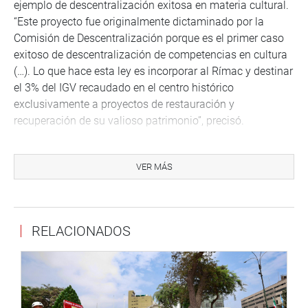
ejemplo de descentralización exitosa en materia cultural.
“Este proyecto fue originalmente dictaminado por la
Comisión de Descentralización porque es el primer caso
exitoso de descentralización de competencias en cultura
(…). Lo que hace esta ley es incorporar al Rímac y destinar
el 3% del IGV recaudado en el centro histórico
exclusivamente a proyectos de restauración y
recuperación de su valioso patrimonio”, precisó.
Por su parte, la congresista Susel Paredes (BDP) presentó
una cuestión previa para que el dictamen fuera derivado a
VER MÁS
la Comisión de Cultura, al advertir que algunas
disposiciones podrían afectar el patrimonio histórico.
“Esto tiene que pasar por Cultura. El proyecto, tal como
RELACIONADOS
está redactado, permitiría remodelaciones sin supervisión
adecuada y pondría en riesgo el centro histórico”, alertó.
Sin embargo, su planteamiento no fue aprobado por el
Pleno.
Asimismo, la legisladora Ruth Luque(BDP) consideró