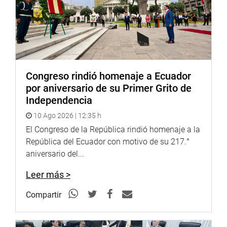
necesario ampliar el debate para fortalecer los
mecanismos de control y articulación interinstitucional
antes de su aprobación final.
En tanto, Eduardo Salhuana (APP), respaldó el texto. “Este
proyecto cumple dos objetivos centrales: contribuye a la
Congreso rindió homenaje a Ecuador
formalización de las actividades económicas y hace
por aniversario de su Primer Grito de
justicia con un distrito histórico como el Rímac. Por esa
Independencia
consideración, nosotros vamos a votar a favor”, señaló.
10 Ago 2026 | 12:35 h
PASA A CUARTO INTERMEDIO
El Congreso de la República rindió homenaje a la
República del Ecuador con motivo de su 217.°
Finalmente, el presidente de la Comisión de Economía,
aniversario del...
Víctor Flores, solicitó pasar el dictamen a cuarto
intermedio con el propósito de perfeccionar el texto y
Leer más >
recoger los aportes planteados por los congresistas,
buscando un consenso que garantice la protección
Compartir
cultural y el desarrollo sostenible del Centro Histórico de
Lima, incluyendo al Rímac como beneficiario directo.