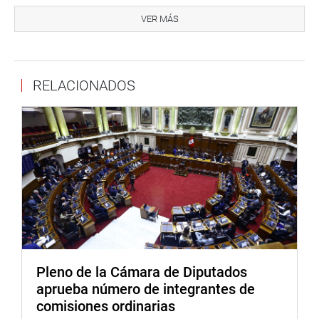
comunicaciones que permitan mejorar la conectividad y
VER MÁS
comunicación de sus ciudadanos para que mejoren sus
condiciones sociales y económicas que hoy atraviesan.
Falta mayores servicios de acceso a Internet y fibra óptica
RELACIONADOS
para las provincias y distritos más alejados de esta
región”, refirió.
La legisladora Francis Paredes Castro (Podemos),
también coincidió con su colega señalando la necesidad
de establecer mecanismos que permitan el cumplimiento
de las propuestas y proyectos que permitan el desarrollo
social y económico de Ucayali, que por años viene siendo
postergada en sus diversas necesidades y con productos
de primera necesidad a precios muy elevados que hace
imposible su llega a miles de hogares.
Pleno de la Cámara de Diputados
“La Amazonía al parecer no figura en el mapa del
aprueba número de integrantes de
Gobierno central, son muchos años de postergación que
comisiones ordinarias
se debe superar. El Ejecutivo debe voltear su mirada a