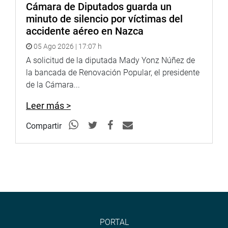
Cámara de Diputados guarda un
minuto de silencio por víctimas del
accidente aéreo en Nazca
05 Ago 2026 | 17:07 h
A solicitud de la diputada Mady Yonz Núñez de
la bancada de Renovación Popular, el presidente
de la Cámara...
Leer más >
Compartir
JUNÍN
El congresista Ilich López Ureña visitó la I.E. 744 Jesús de
Nazareth, donde constató deficiencias graves en su
infraestructura que afectan la calidad educativa de los
niños. El congresista exhortó al Gobierno Regional de
Junín a atender esta emergencia educativa y garantizó su
PORTAL
total disposición para gestionar las mejoras necesarias.