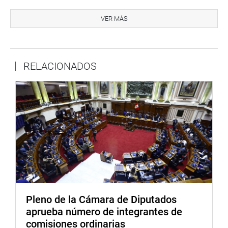
Además, Mori reiteró su compromiso con la creación del
distrito del Valle de Alto Pauya, con capital en Nuevo
VER MÁS
Loreto, mediante el Proyecto de Ley N.° 8292, que busca
una mejor administración territorial y una atención más
eficiente de las necesidades locales.
RELACIONADOS
CUSCO
En Cusco, el legislador Luis Aragón Carreño visitó la
Municipalidad Distrital de Huarocondo, donde se
comprometió a gestionar los recursos necesarios para
culminar el centro de salud local, el cual requiere de S/ 2.3
millones. El congresista organizó una mesa técnica con el
ministro de Salud y la alcaldesa de Huarocondo para
garantizar su pronta puesta en funcionamiento.
Asimismo, en el marco de las celebraciones por el 50
Pleno de la Cámara de Diputados
aniversario de la I.E. Julio César Benavente Díaz, Aragón
aprueba número de integrantes de
reafirmó su compromiso con la educación e informó que
comisiones ordinarias
gestionará ante el Gobierno Regional del Cusco la mejora