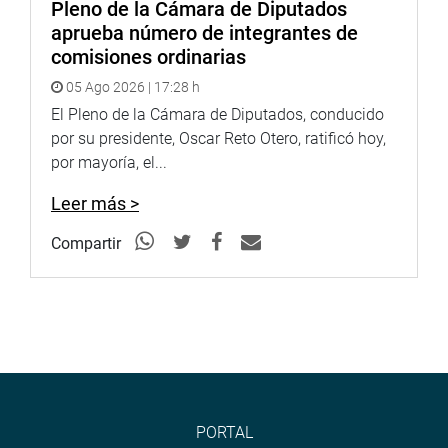
Pleno de la Cámara de Diputados
Expresó que ningún proceso de reubicación es
aprueba número de integrantes de
controlable. “Lo que debería hacerse siempre es sacar una
comisiones ordinarias
ley de expropiación, para evitar la especulación en el valor
de los predios”, dijo.
05 Ago 2026 | 17:28 h
El Pleno de la Cámara de Diputados, conducido
Ante la pregunta de la congresista Rosa Bartra, sobre si
por su presidente, Oscar Reto Otero, ratificó hoy,
conocía a Jorge Barata, el exfuncionario edil respondió
por mayoría, el...
que no.
Leer más >
Compartir
PRENSA CONGRESO
13-02-2018 (JCHOY)
Puede encontrar más información en nuestra página web
y redes sociales.
http://www.congreso.gob.pe/
PORTAL
Facebook:
https://www.facebook.com/congresoperu