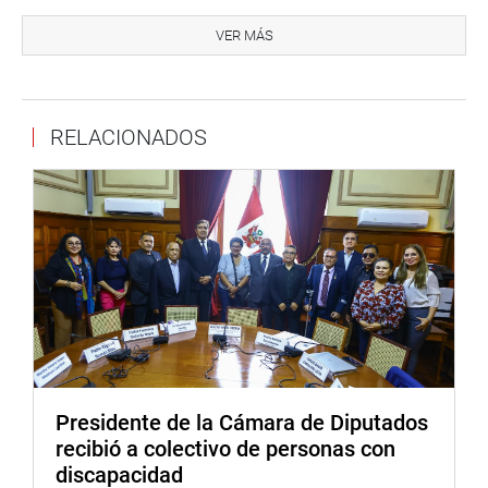
Afirmó que se hizo una acción de control del órgano
correspondiente. La Contraloría, no hizo ninguna
VER MÁS
observación crítica al uso del trato directo con los
propietarios de los predios, modalidad que estaba
considerada en el contrato y en la adenda, añadió.
RELACIONADOS
Explicó que en el Informe de Auditoría 303, del 20 de
Octubre del 2014, se detalla que la municipalidad
reconoció sólo el 64 % del 100% que solicitaban los
dueños.
Ante la pregunta de la legisladora Lourdes Alcorta Suero
(FP), para que explique la diferencia entre urgencia y
emergencia, Shimabukuro no supo responder.
Señaló que los que vivían en la margen izquierda del Río
Rímac no querían salir y que los montos por la
Presidente de la Cámara de Diputados
expropiación se elevaron considerablemente. Inicialmente
recibió a colectivo de personas con
se expropiarían 960 predios por 5 mil dólares cada uno,
discapacidad
más o menos a 200 dólares por metro construido, y con