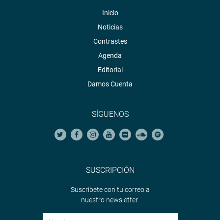
Twitter:
https://twitter.com/congresoperu
Inicio
Youtube:
http://www.youtube.com/congresoperu
Noticias
Soundcloud:
https://soundcloud.com/radiocongreso
Contrastes
Agenda
Editorial
Damos Cuenta
SÍGUENOS
SUSCRIPCIÓN
Suscríbete con tu correo a
nuestro newsletter.