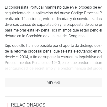
El congresista Portugal manifestó que en el proceso de eval
seguimiento de la aplicación del nuevo Código Procesal Pen
realizado 14 sesiones, entre ordinarias y descentralizadas, 
diversos cursos de capacitación y la propuesta de ocho proy
para mejorar esta ley penal, los mismos que están pendiente
debate en la Comisión de Justicia del Congreso.
Dijo que ello ha sido posible por el aporte de distinguidos e
de la reforma procesal penal que se está ejecutando en nues
desde el 2004, a fin de superar la estructura inquisitiva del 
Procedimientos Penales de 1940, en el que predominaban cri
escrituralidad, de secretismo y la predominancia del proceso
que para algunos especialistas es inconstitucional.
VER MÁS
Explicó que el Grupo de Trabajo de la Mesa Directiva en sus 
descentralizadas toma conocimiento directo e inmediato de 
problemas y falencias de los operadores jurídicos del nuevo
Procesal Penal y por ello, dijo, este seminario está dedicado 
RELACIONADOS
Policía Nacional por ser un operador crucial en su aplicación