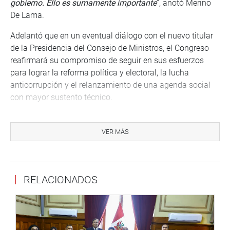
gobierno. Ello es sumamente importante
”, anotó Merino
De Lama.
Adelantó que en un eventual diálogo con el nuevo titular
de la Presidencia del Consejo de Ministros, el Congreso
reafirmará su compromiso de seguir en sus esfuerzos
para lograr la reforma política y electoral, la lucha
anticorrupción y el relanzamiento de una agenda social
con mayor sustento técnico.
SESIÓN DESCENTRALIZADA
VER MÁS
El titular del Parlamento anunció que el jueves 23 se
llevará a cabo una nueva sesión descentralizada del
Pleno del Congreso, esta vez en Arequipa, con el fin de
escuchar las demandas de sus autoridades y pobladores
RELACIONADOS
de esa región.
“
Hemos elegido Arequipa porque hemos sido informados
de la situación grave que viene pasando esa región por