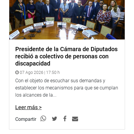
los efectos de la pandemia. Tenemos información que los
ventiladores que ha llevado el presidente de la República
no están funcionado
”, indicó.
Añadió que la visita a La Libertad, donde se llevó la
primera sesión descentralizada del Pleno, ha permitido a
los legisladores conocer in situ los distintos problemas
Presidente de la Cámara de Diputados
que viven los ciudadanos de esa parte del país, como el
recibió a colectivo de personas con
subregistro de víctimas que viene dejando la pandemia
discapacidad
del covid-19.
07 Ago 2026 | 17:50 h
Con el objeto de escuchar sus demandas y
Lima, 15 de julio de 2020
establecer los mecanismos para que se cumplan
los alcances de la...
PRENSA-CONGRESO
Leer más >
Compartir